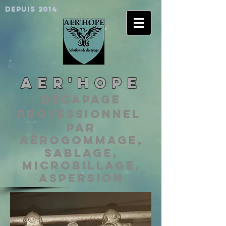
depuis 2014
AER'HOPE
Décapage
professionnel
par
aérogommage,
sablage,
microbillage,
aspersion