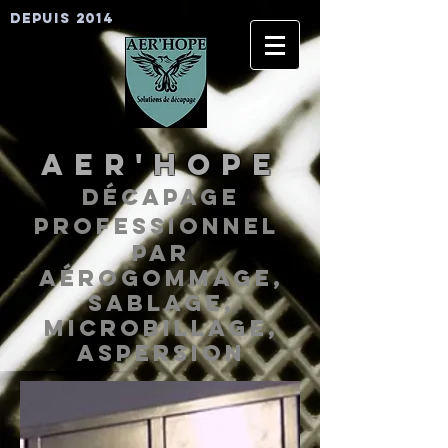
depuis 2014
AER'HOPE
Décapage
professionnel
par
aérogommage,
sablage,
microbillage,
aspersion