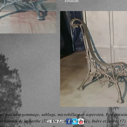
rouille.
ge, par aérogommage, sablage, microbillage et aspersion, Fait gratuit
partements de la Sarthe (72), Du Loir-et-Cher (41), Indre et Loire (37)
ME SUIVRE