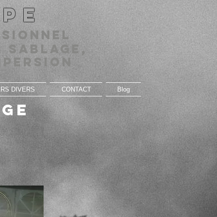
OPE
ssionnel
 sablage,
spersion
RS DIVERS
CONTACT
Blog
age
nt