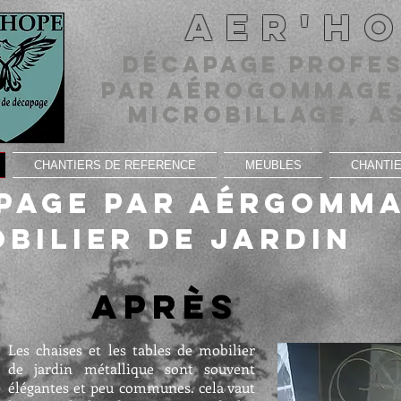
AER'H
Décapage profe
par aérogommage,
microbillage, a
CHANTIERS DE REFERENCE
MEUBLES
CHANTIE
page par aérgomm
obilier de jardin
va
rès
Les chaises et les tables de mobilier
de jardin métallique sont souvent
élégantes et peu communes. cela vaut