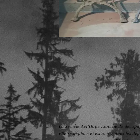
La Société Aer'Hope , société de décapa
Elle se déplace et est active dans les dé