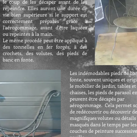
le coup de les décaper avant de les
repeindre. Elles auront une durée de
vie bien supérieure si le support est
correctement préparés grâce à
l'aérogommage, avant d'être laquées
ou repeintes à la main.
Le même procédé peut être appliqué à
des tonnelles en fer forgés, à des
crochets, des volutes, des pieds de
banc en fonte.
Les indémodables pieds de ba
fonte, souvent uniques et orig
le mobilier de jardin, tables et
chaises, les pieds de parasol en
peuvent être décapés par
aérogommage. Cela permet s
de redécouvrir ou découvrir d
magnifiques volutes ou détails
masqués dans le temps par les
couches de peinture successive