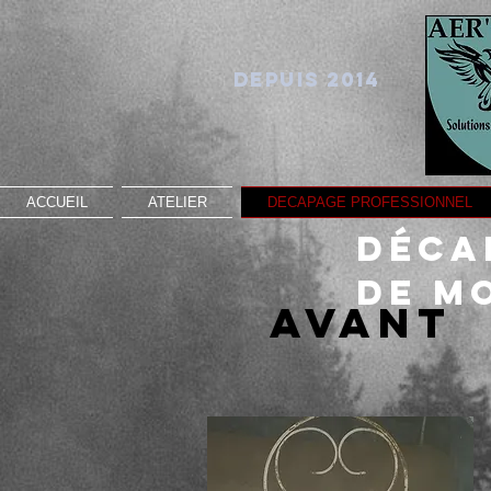
depuis 2014
ACCUEIL
ATELIER
DECAPAGE PROFESSIONNEL
Déca
de m
A
Ap