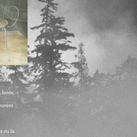
nc en
inaux,
 fonte,
ouvent
e
s ou la